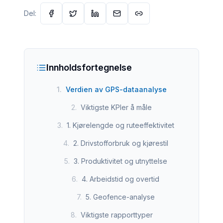
Del:
Innholdsfortegnelse
1
.
Verdien av GPS-dataanalyse
2
.
Viktigste KPIer å måle
3
.
1. Kjørelengde og ruteeffektivitet
4
.
2. Drivstofforbruk og kjørestil
5
.
3. Produktivitet og utnyttelse
6
.
4. Arbeidstid og overtid
7
.
5. Geofence-analyse
8
.
Viktigste rapporttyper