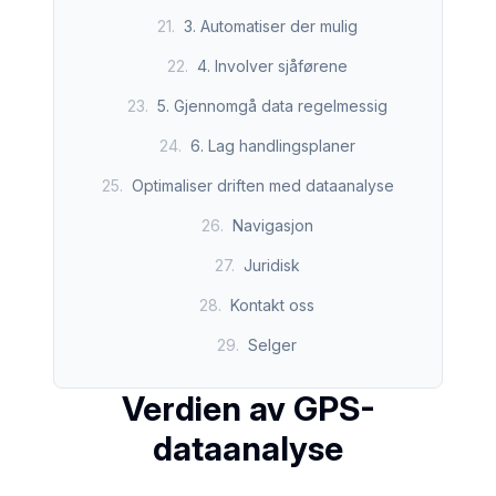
21
.
3. Automatiser der mulig
22
.
4. Involver sjåførene
23
.
5. Gjennomgå data regelmessig
24
.
6. Lag handlingsplaner
25
.
Optimaliser driften med dataanalyse
26
.
Navigasjon
27
.
Juridisk
28
.
Kontakt oss
29
.
Selger
Verdien av GPS-
dataanalyse