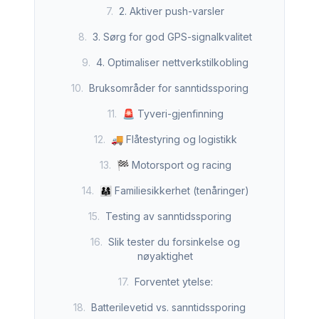
7
.
2. Aktiver push-varsler
8
.
3. Sørg for god GPS-signalkvalitet
9
.
4. Optimaliser nettverkstilkobling
10
.
Bruksområder for sanntidssporing
11
.
🚨 Tyveri-gjenfinning
12
.
🚚 Flåtestyring og logistikk
13
.
🏁 Motorsport og racing
14
.
👨‍👩‍👧 Familiesikkerhet (tenåringer)
15
.
Testing av sanntidssporing
16
.
Slik tester du forsinkelse og
nøyaktighet
17
.
Forventet ytelse:
18
.
Batterilevetid vs. sanntidssporing