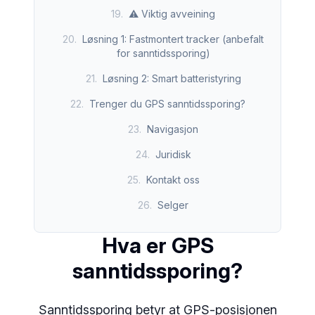
19
.
⚠️ Viktig avveining
20
.
Løsning 1: Fastmontert tracker (anbefalt
for sanntidssporing)
21
.
Løsning 2: Smart batteristyring
22
.
Trenger du GPS sanntidssporing?
23
.
Navigasjon
24
.
Juridisk
25
.
Kontakt oss
26
.
Selger
Hva er GPS
sanntidssporing?
Sanntidssporing betyr at GPS-posisjonen