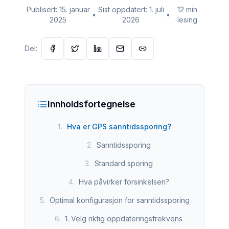
Publisert:
15. januar
Sist oppdatert:
1. juli
12 min
•
•
2025
2026
lesing
Del:
Innholdsfortegnelse
1
.
Hva er GPS sanntidssporing?
2
.
Sanntidssporing
3
.
Standard sporing
4
.
Hva påvirker forsinkelsen?
5
.
Optimal konfigurasjon for sanntidssporing
6
.
1. Velg riktig oppdateringsfrekvens